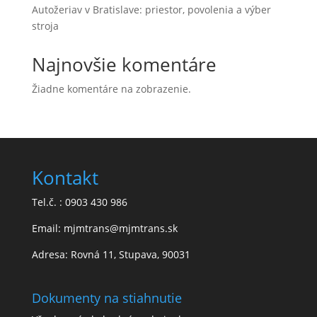
Autožeriav v Bratislave: priestor, povolenia a výber
stroja
Najnovšie komentáre
Žiadne komentáre na zobrazenie.
Kontakt
Tel.č. : 0903 430 986
Email: mjmtrans@mjmtrans.sk
Adresa: Rovná 11, Stupava, 90031
Dokumenty na stiahnutie