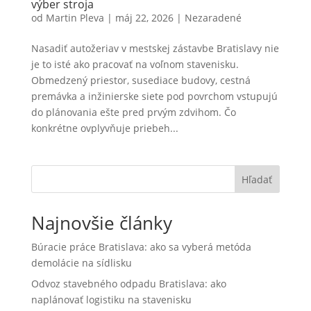
výber stroja
od
Martin Pleva
|
máj 22, 2026
|
Nezaradené
Nasadiť autožeriav v mestskej zástavbe Bratislavy nie
je to isté ako pracovať na voľnom stavenisku.
Obmedzený priestor, susediace budovy, cestná
premávka a inžinierske siete pod povrchom vstupujú
do plánovania ešte pred prvým zdvihom. Čo
konkrétne ovplyvňuje priebeh...
Hľadať
Najnovšie články
Búracie práce Bratislava: ako sa vyberá metóda
demolácie na sídlisku
Odvoz stavebného odpadu Bratislava: ako
naplánovať logistiku na stavenisku