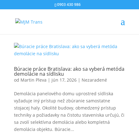
0903 430 986
Búracie práce Bratislava: ako sa vyberá metóda
demolácie na sídlisku
od
Martin Pleva
|
jún 17, 2026
|
Nezaradené
Demolácia panelového domu uprostred sídliska
vyžaduje iný prístup než zbúranie samostatne
stojacej haly. Okolité budovy, obmedzený prístup
techniky a požiadavky na čistotu staveniska určujú, či
sa zvolí selektívna demolácia alebo kompletná
demolácia objektu. Búracie...